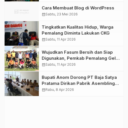
Cara Membuat Blog di WordPress
calendar_month
Sabtu, 23 Mei 2026
Tingkatkan Kualitas Hidup, Warga
Pemalang Diminta Lakukan CKG
calendar_month
Sabtu, 11 Apr 2026
Wujudkan Fasum Bersih dan Siap
Digunakan, Pemkab Pemalang Gelar
Korve Stadion Jatidiri Comal
calendar_month
Sabtu, 11 Apr 2026
Bupati Anom Dorong PT Baja Satya
Pratama Dirikan Pabrik Asembling
Otomotif di Pemalang
calendar_month
Rabu, 8 Apr 2026