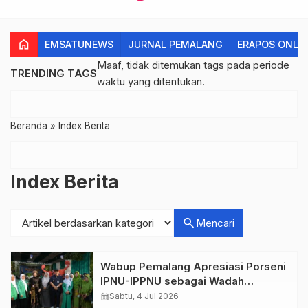
home
EMSATUNEWS
JURNAL PEMALANG
ERAPOS ONLI
Maaf, tidak ditemukan tags pada periode
TRENDING TAGS
waktu yang ditentukan.
Beranda
» Index Berita
Index Berita
search
Mencari
Wabup Pemalang Apresiasi Porseni
IPNU-IPPNU sebagai Wadah
Pembinaan Generasi Muda
calendar_month
Sabtu, 4 Jul 2026