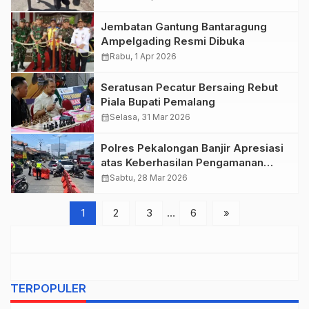
Jembatan Gantung Bantaragung
Ampelgading Resmi Dibuka
calendar_month
Rabu, 1 Apr 2026
Seratusan Pecatur Bersaing Rebut
Piala Bupati Pemalang
calendar_month
Selasa, 31 Mar 2026
Polres Pekalongan Banjir Apresiasi
atas Keberhasilan Pengamanan
Mudik Idul Fitri 1447 H
calendar_month
Sabtu, 28 Mar 2026
1
2
3
…
6
»
TERPOPULER