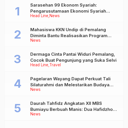
Sarasehan 99 Ekonom Syariah:
Pengarusutamaan Ekonomi Syariah
Head Line
News
sebagai Pilar Baru Perekonomian
Nasional
Mahasiswa KKN Undip di Pemalang
Diminta Bantu Realisasikan Program
News
Bupati di Desa-desa
Dermaga Cinta Pantai Widuri Pemalang,
Cocok Buat Pengunjung yang Suka Selvi
Head Line
Travel
Pagelaran Wayang Dapat Perkuat Tali
Silaturahmi dan Melestarikan Budaya
News
Lokal
Daurah Tahfidz Angkatan XII MBS
Bumiayu Berbuah Manis: Dua Hafidzhoh
News
30 Juz Ditorehkan