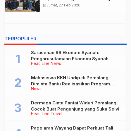
dan Transformasi LPPL Swara
calendar_month
Jumat, 27 Feb 2026
Widuri
TERPOPULER
Sarasehan 99 Ekonom Syariah:
Pengarusutamaan Ekonomi Syariah
Head Line
News
sebagai Pilar Baru Perekonomian
Nasional
Mahasiswa KKN Undip di Pemalang
Diminta Bantu Realisasikan Program
News
Bupati di Desa-desa
Dermaga Cinta Pantai Widuri Pemalang,
Cocok Buat Pengunjung yang Suka Selvi
Head Line
Travel
Pagelaran Wayang Dapat Perkuat Tali