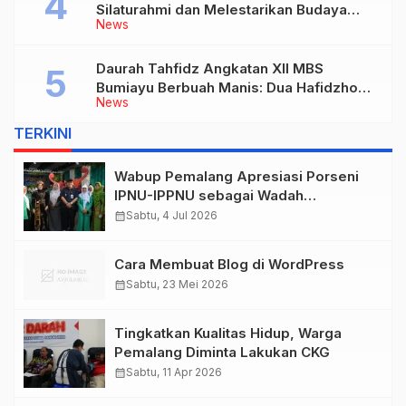
Silaturahmi dan Melestarikan Budaya
News
Lokal
Daurah Tahfidz Angkatan XII MBS
Bumiayu Berbuah Manis: Dua Hafidzhoh
News
30 Juz Ditorehkan
TERKINI
Wabup Pemalang Apresiasi Porseni
IPNU-IPPNU sebagai Wadah
Pembinaan Generasi Muda
calendar_month
Sabtu, 4 Jul 2026
Cara Membuat Blog di WordPress
calendar_month
Sabtu, 23 Mei 2026
Tingkatkan Kualitas Hidup, Warga
Pemalang Diminta Lakukan CKG
calendar_month
Sabtu, 11 Apr 2026