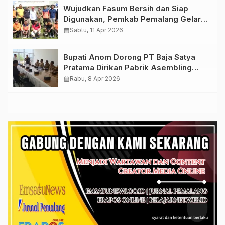
Wujudkan Fasum Bersih dan Siap
Digunakan, Pemkab Pemalang Gelar
Korve Stadion Jatidiri Comal
calendar_month
Sabtu, 11 Apr 2026
Bupati Anom Dorong PT Baja Satya
Pratama Dirikan Pabrik Asembling
Otomotif di Pemalang
calendar_month
Rabu, 8 Apr 2026