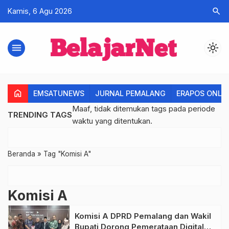
search
Kamis, 6 Agu 2026
menu
light_mode
home
EMSATUNEWS
JURNAL PEMALANG
ERAPOS ONLI
Maaf, tidak ditemukan tags pada periode
TRENDING TAGS
waktu yang ditentukan.
Beranda
»
Tag "Komisi A"
Komisi A
Komisi A DPRD Pemalang dan Wakil
Bupati Dorong Pemerataan Digital