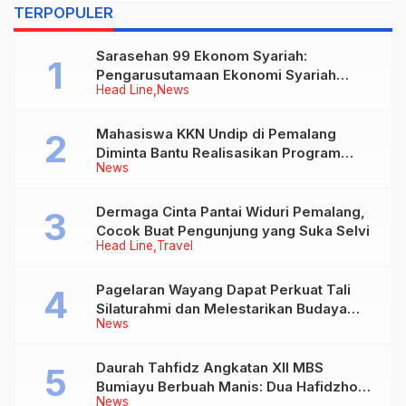
TERPOPULER
Sarasehan 99 Ekonom Syariah:
Pengarusutamaan Ekonomi Syariah
Head Line
News
sebagai Pilar Baru Perekonomian
Nasional
Mahasiswa KKN Undip di Pemalang
Diminta Bantu Realisasikan Program
News
Bupati di Desa-desa
Dermaga Cinta Pantai Widuri Pemalang,
Cocok Buat Pengunjung yang Suka Selvi
Head Line
Travel
Pagelaran Wayang Dapat Perkuat Tali
Silaturahmi dan Melestarikan Budaya
News
Lokal
Daurah Tahfidz Angkatan XII MBS
Bumiayu Berbuah Manis: Dua Hafidzhoh
News
30 Juz Ditorehkan