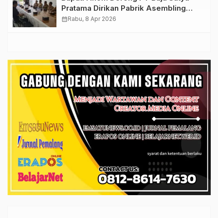
Pratama Dirikan Pabrik Asembling
Otomotif di Pemalang
calendar_month
Rabu, 8 Apr 2026