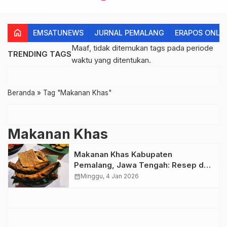
home
EMSATUNEWS
JURNAL PEMALANG
ERAPOS ONLI
Maaf, tidak ditemukan tags pada periode
TRENDING TAGS
waktu yang ditentukan.
Beranda
»
Tag "Makanan Khas"
Makanan Khas
Makanan Khas Kabupaten
Pemalang, Jawa Tengah: Resep dan
Cara Membuatnya
calendar_month
Minggu, 4 Jan 2026