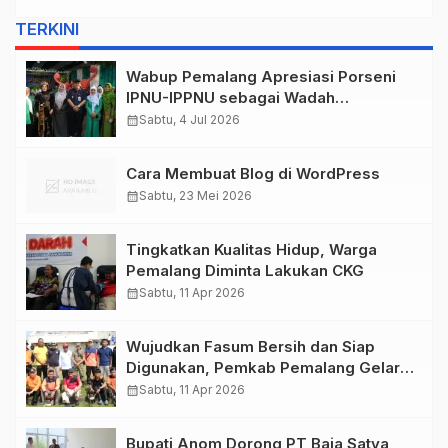
TERKINI
Wabup Pemalang Apresiasi Porseni
IPNU-IPPNU sebagai Wadah
Pembinaan Generasi Muda
calendar_month
Sabtu, 4 Jul 2026
Cara Membuat Blog di WordPress
calendar_month
Sabtu, 23 Mei 2026
Tingkatkan Kualitas Hidup, Warga
Pemalang Diminta Lakukan CKG
calendar_month
Sabtu, 11 Apr 2026
Wujudkan Fasum Bersih dan Siap
Digunakan, Pemkab Pemalang Gelar
Korve Stadion Jatidiri Comal
calendar_month
Sabtu, 11 Apr 2026
Bupati Anom Dorong PT Baja Satya