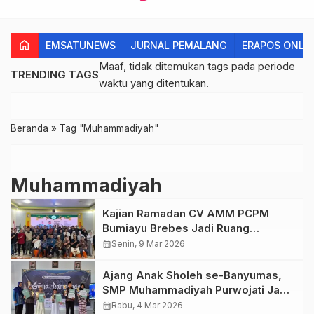
home
EMSATUNEWS
JURNAL PEMALANG
ERAPOS ONLI
Maaf, tidak ditemukan tags pada periode
TRENDING TAGS
waktu yang ditentukan.
Beranda
»
Tag "Muhammadiyah"
Muhammadiyah
Kajian Ramadan CV AMM PCPM
Bumiayu Brebes Jadi Ruang
Penguatan Kolaborasi Amal Usaha
calendar_month
Senin, 9 Mar 2026
Muhammadiyah
Ajang Anak Sholeh se-Banyumas,
SMP Muhammadiyah Purwojati Jadi
Pusat Syiar dan Prestasi
calendar_month
Rabu, 4 Mar 2026