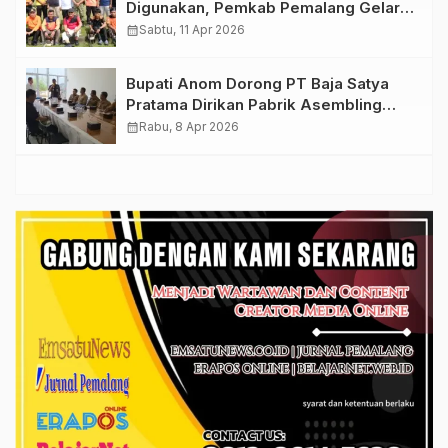
Digunakan, Pemkab Pemalang Gelar
Korve Stadion Jatidiri Comal
calendar_month
Sabtu, 11 Apr 2026
Bupati Anom Dorong PT Baja Satya
Pratama Dirikan Pabrik Asembling
Otomotif di Pemalang
calendar_month
Rabu, 8 Apr 2026