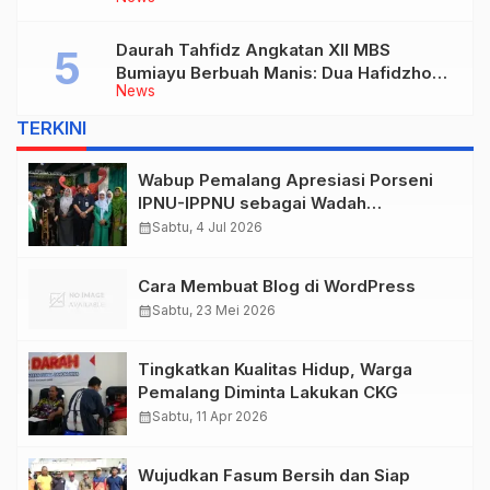
Lokal
Daurah Tahfidz Angkatan XII MBS
Bumiayu Berbuah Manis: Dua Hafidzhoh
News
30 Juz Ditorehkan
TERKINI
Wabup Pemalang Apresiasi Porseni
IPNU-IPPNU sebagai Wadah
Pembinaan Generasi Muda
calendar_month
Sabtu, 4 Jul 2026
Cara Membuat Blog di WordPress
calendar_month
Sabtu, 23 Mei 2026
Tingkatkan Kualitas Hidup, Warga
Pemalang Diminta Lakukan CKG
calendar_month
Sabtu, 11 Apr 2026
Wujudkan Fasum Bersih dan Siap