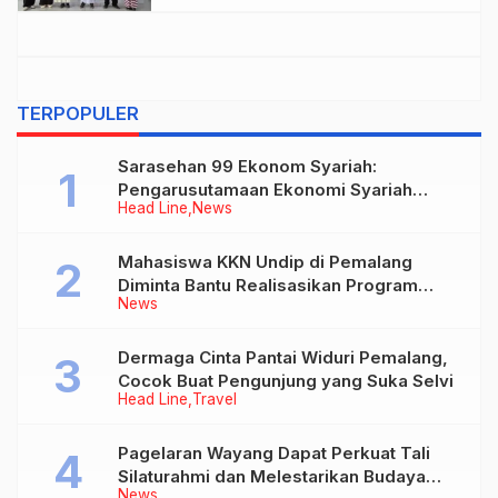
TERPOPULER
Sarasehan 99 Ekonom Syariah:
Pengarusutamaan Ekonomi Syariah
Head Line
News
sebagai Pilar Baru Perekonomian
Nasional
Mahasiswa KKN Undip di Pemalang
Diminta Bantu Realisasikan Program
News
Bupati di Desa-desa
Dermaga Cinta Pantai Widuri Pemalang,
Cocok Buat Pengunjung yang Suka Selvi
Head Line
Travel
Pagelaran Wayang Dapat Perkuat Tali
Silaturahmi dan Melestarikan Budaya
News