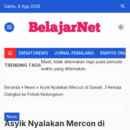
search
Sabtu, 8 Agu 2026
menu
light_mode
home
EMSATUNEWS
JURNAL PEMALANG
ERAPOS ONLI
Maaf, tidak ditemukan tags pada periode
TRENDING TAGS
waktu yang ditentukan.
Beranda
»
News
»
Asyik Nyalakan Mercon di Sawah, 3 Remaja
Diangkut ke Polsek Kedungwuni
News
Asyik Nyalakan Mercon di