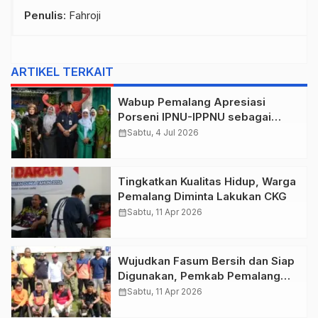
Penulis
: Fahroji
ARTIKEL TERKAIT
Wabup Pemalang Apresiasi
Porseni IPNU-IPPNU sebagai
Wadah Pembinaan Generasi
calendar_month
Sabtu, 4 Jul 2026
Muda
Tingkatkan Kualitas Hidup, Warga
Pemalang Diminta Lakukan CKG
calendar_month
Sabtu, 11 Apr 2026
Wujudkan Fasum Bersih dan Siap
Digunakan, Pemkab Pemalang
Gelar Korve Stadion Jatidiri
calendar_month
Sabtu, 11 Apr 2026
Comal