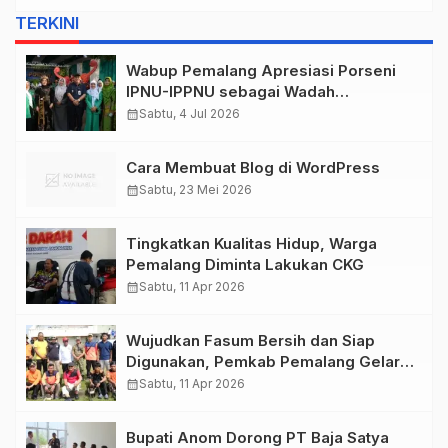
TERKINI
Wabup Pemalang Apresiasi Porseni
IPNU-IPPNU sebagai Wadah
Pembinaan Generasi Muda
calendar_month
Sabtu, 4 Jul 2026
Cara Membuat Blog di WordPress
calendar_month
Sabtu, 23 Mei 2026
Tingkatkan Kualitas Hidup, Warga
Pemalang Diminta Lakukan CKG
calendar_month
Sabtu, 11 Apr 2026
Wujudkan Fasum Bersih dan Siap
Digunakan, Pemkab Pemalang Gelar
Korve Stadion Jatidiri Comal
calendar_month
Sabtu, 11 Apr 2026
Bupati Anom Dorong PT Baja Satya