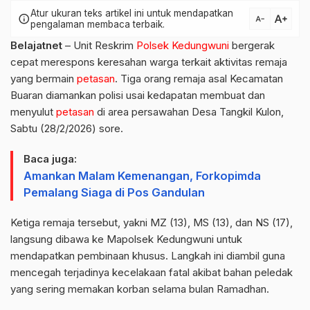
Atur ukuran teks artikel ini untuk mendapatkan
text_increase
info
text_decrease
pengalaman membaca terbaik.
Belajatnet
– Unit Reskrim
Polsek Kedungwuni
bergerak
cepat merespons keresahan warga terkait aktivitas remaja
yang bermain
petasan
. Tiga orang remaja asal Kecamatan
Buaran diamankan polisi usai kedapatan membuat dan
menyulut
petasan
di area persawahan Desa Tangkil Kulon,
Sabtu (28/2/2026) sore.
Baca juga:
Amankan Malam Kemenangan, Forkopimda
Pemalang Siaga di Pos Gandulan
Ketiga remaja tersebut, yakni MZ (13), MS (13), dan NS (17),
langsung dibawa ke Mapolsek Kedungwuni untuk
mendapatkan pembinaan khusus. Langkah ini diambil guna
mencegah terjadinya kecelakaan fatal akibat bahan peledak
yang sering memakan korban selama bulan Ramadhan.