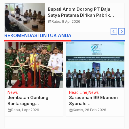
Bupati Anom Dorong PT Baja
Satya Pratama Dirikan Pabrik
Asembling Otomotif di Pemalang
calendar_month
Rabu, 8 Apr 2026
REKOMENDASI UNTUK ANDA
News
Head Line
News
Jembatan Gantung
Sarasehan 99 Ekonom
Bantaragung
Syariah:
Ampelgading Resmi
Pengarusutamaan
calendar_month
Rabu, 1 Apr 2026
calendar_month
Kamis, 26 Feb 2026
Dibuka
Ekonomi Syariah
sebagai Pilar Baru
Perekonomian Nasional