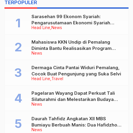
TERPOPULER
Sarasehan 99 Ekonom Syariah:
Pengarusutamaan Ekonomi Syariah
Head Line
News
sebagai Pilar Baru Perekonomian
Nasional
Mahasiswa KKN Undip di Pemalang
Diminta Bantu Realisasikan Program
News
Bupati di Desa-desa
Dermaga Cinta Pantai Widuri Pemalang,
Cocok Buat Pengunjung yang Suka Selvi
Head Line
Travel
Pagelaran Wayang Dapat Perkuat Tali
Silaturahmi dan Melestarikan Budaya
News
Lokal
Daurah Tahfidz Angkatan XII MBS
Bumiayu Berbuah Manis: Dua Hafidzhoh
News
30 Juz Ditorehkan