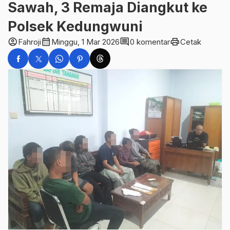
Sawah, 3 Remaja Diangkut ke
Polsek Kedungwuni
account_circle
calendar_month
comment
print
Fahroji
Minggu, 1 Mar 2026
0 komentar
Cetak