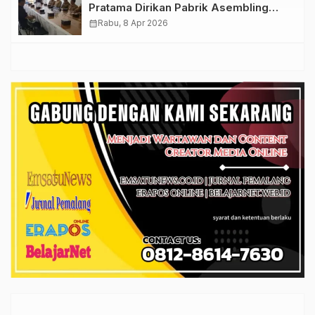
Pratama Dirikan Pabrik Asembling
Otomotif di Pemalang
calendar_month
Rabu, 8 Apr 2026